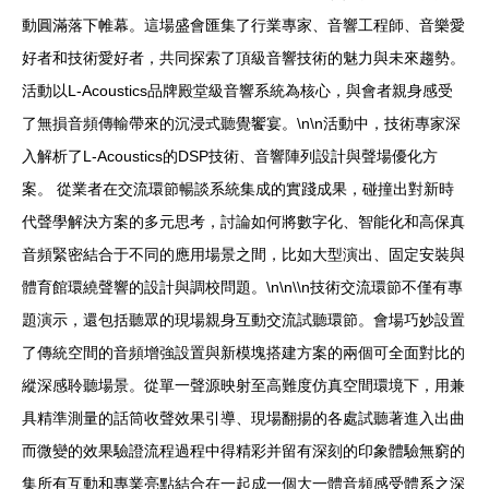
動圓滿落下帷幕。這場盛會匯集了行業專家、音響工程師、音樂愛
好者和技術愛好者，共同探索了頂級音響技術的魅力與未來趨勢。
活動以L-Acoustics品牌殿堂級音響系統為核心，與會者親身感受
了無損音頻傳輸帶來的沉浸式聽覺饗宴。\n\n活動中，技術專家深
入解析了L-Acoustics的DSP技術、音響陣列設計與聲場優化方
案。 從業者在交流環節暢談系統集成的實踐成果，碰撞出對新時
代聲學解決方案的多元思考，討論如何將數字化、智能化和高保真
音頻緊密結合于不同的應用場景之間，比如大型演出、固定安裝與
體育館環繞聲響的設計與調校問題。\n\n\\n技術交流環節不僅有專
題演示，還包括聽眾的現場親身互動交流試聽環節。會場巧妙設置
了傳統空間的音頻增強設置與新模塊搭建方案的兩個可全面對比的
縱深感聆聽場景。從單一聲源映射至高難度仿真空間環境下，用兼
具精準測量的話筒收聲效果引導、現場翻揚的各處試聽著進入出曲
而微變的效果驗證流程過程中得精彩并留有深刻的印象體驗無窮的
集所有互動和專業亮點結合在一起成一個大一體音頻感受體系之深