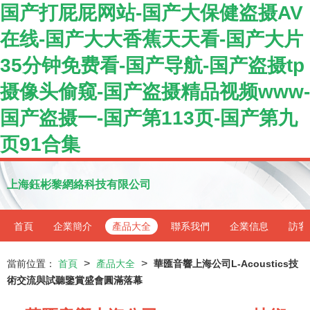
国产打屁屁网站-国产大保健盗摄AV
在线-国产大大香蕉天天看-国产大片
35分钟免费看-国产导航-国产盗摄tp
摄像头偷窥-国产盗摄精品视频www-
国产盗摄一-国产第113页-国产第九
页91合集
上海鈺彬黎網絡科技有限公司
首頁
企業簡介
產品大全
聯系我們
企業信息
訪客
>
>
當前位置：
首頁
產品大全
華匯音響上海公司L-Acoustics技
術交流與試聽鑒賞盛會圓滿落幕