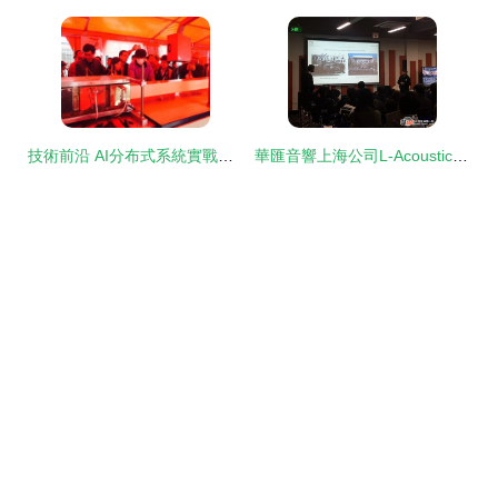
技術前沿 AI分布式系統實戰技術交流會全記錄
華匯音響上海公司L-Acoustics技術交流與試聽鑒賞盛會圓滿落幕